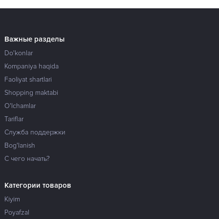
Важные разделы
Do'konlar
Kompaniya haqida
Faoliyat shartlari
Shopping maktabi
O'lchamlar
Tariflar
Служба поддержки
Bog'lanish
С чего начать?
Категории товаров
Kiyim
Poyafzal