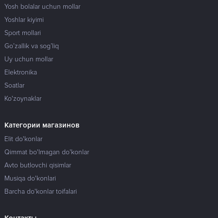
Yosh bolalar uchun mollar
Yoshlar kiyimi
Sport mollari
Go’zallik va sog’liq
Uy uchun mollar
Elektronika
Soatlar
Ko'zoynaklar
Категории магазинов
Elit do'konlar
Qimmat bo'lmagan do'konlar
Avto butlovchi qisimlar
Musiqa do'konlari
Barcha do'konlar toifalari
Контакты