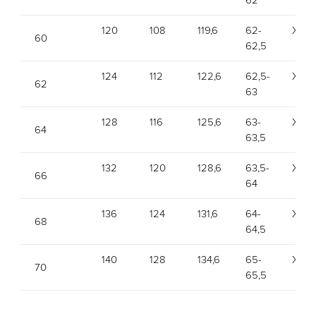
62
120
108
119,6
62-
XXL
60
62,5
124
112
122,6
62,5-
XXL
62
63
128
116
125,6
63-
XXX
64
63,5
132
120
128,6
63,5-
XXX
66
64
136
124
131,6
64-
XXX
68
64,5
140
128
134,6
65-
XXX
70
65,5