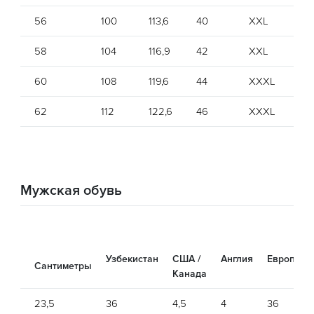
56
100
113,6
40
XXL
1
58
104
116,9
42
XXL
1
60
108
119,6
44
XXXL
62
112
122,6
46
XXXL
Мужская обувь
Узбекистан
США /
Англия
Европа
Сантиметры
Канада
23,5
36
4,5
4
36