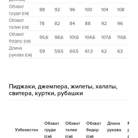
Обхват
88
92
96
100
104
108
11
груди (см)
Обхват
78
82
84
88
92
96
10
талии (см)
Обхват
95,6
98,6
101,6
104,6
107,6
110,6
113
бедер (см)
Длина
59
59,5
60,5
61,3
62
63
63
рукава (см)
Пиджаки, джемпера, жилеты, халаты,
свитера, куртки, рубашки
Обхват
Обхват
Обхват
Длина
Межд
Узбекистан
груди
талии
бедер
рукава
родн
(см)
(см)
(см)
разм