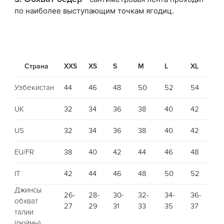
по наиболее выступающим точкам ягодиц.
Страна
XXS
XS
S
M
L
XL
XX
Узбекистан
44
46
48
50
52
54
56
UK
32
34
36
38
40
42
44
US
32
34
36
38
40
42
44
EU/FR
38
40
42
44
46
48
50
IT
42
44
46
48
50
52
54
Джинсы
26-
28-
30-
32-
34-
36-
38
обхват
27
29
31
33
35
37
39
талии
(дюймы)