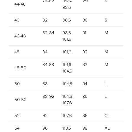
78-82
95,6-
29
S
4
44-46
98,6
46
82
98,6
30
S
82-84
98,6-
31
M
6
46-48
101,6
48
84
101,6
32
M
84-88
101,6-
33
M
8
48-50
104,6
50
88
104,6
34
L
1
88-92
104,6-
35
L
1
50-52
107,6
1
52
92
107,6
36
XL
1
54
96
110,6
38
XL
1