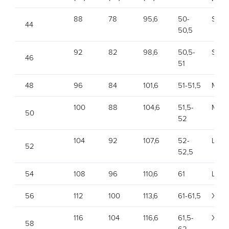
88
78
95,6
50-
S
44
50,5
92
82
98,6
50,5-
S
46
51
48
96
84
101,6
51-51,5
M
100
88
104,6
51,5-
M
50
52
104
92
107,6
52-
L
52
52,5
54
108
96
110,6
61
L
56
112
100
113,6
61-61,5
XL
116
104
116,6
61,5-
XL
58