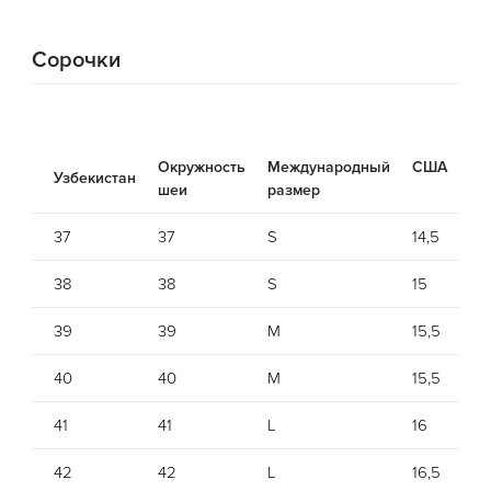
Сорочки
Окружность
Международный
США
Ев
Узбекистан
шеи
размер
37
37
S
14,5
37
38
38
S
15
38
39
39
M
15,5
39
40
40
M
15,5
40
41
41
L
16
41
42
42
L
16,5
42