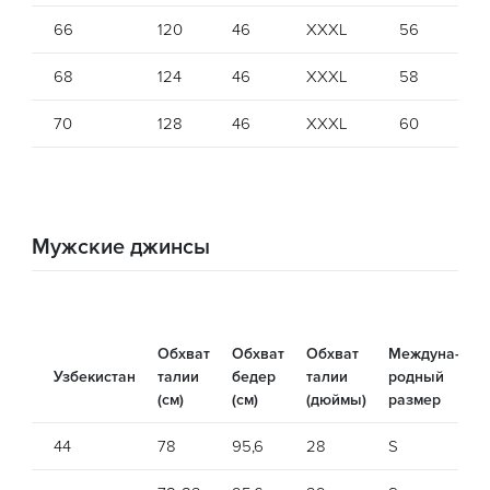
66
120
46
XXXL
56
5
68
124
46
XXXL
58
5
70
128
46
XXXL
60
6
Мужские джинсы
Обхват
Обхват
Обхват
Междуна-
Узбекистан
талии
бедер
талии
родный
(см)
(см)
(дюймы)
размер
44
78
95,6
28
S
2