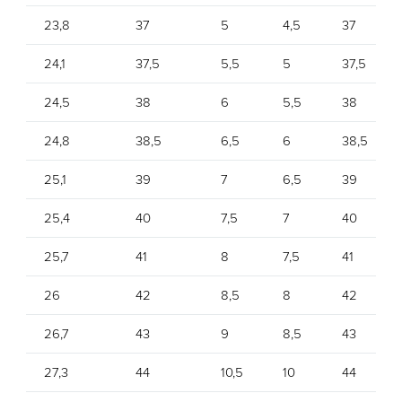
23,8
37
5
4,5
37
24,1
37,5
5,5
5
37,5
24,5
38
6
5,5
38
24,8
38,5
6,5
6
38,5
25,1
39
7
6,5
39
25,4
40
7,5
7
40
25,7
41
8
7,5
41
26
42
8,5
8
42
26,7
43
9
8,5
43
27,3
44
10,5
10
44