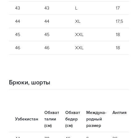
43
43
L
17
43
44
44
XL
17,5
44
45
45
XXL
18
45
46
46
XXL
18
46
Брюки, шорты
Обхват
Обхват
Междуна-
Англия
С
Узбекистан
талии
бедер
родный
(см)
(см)
размер