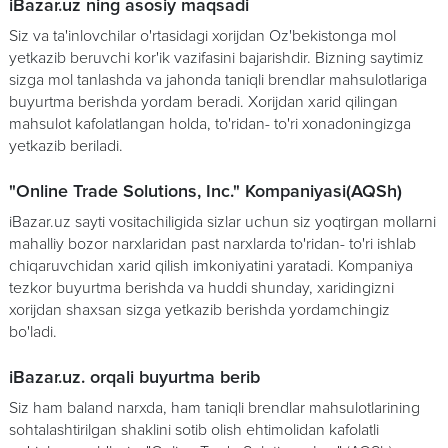
iBazar.uz ning asosiy maqsadi
Siz va ta'inlovchilar o'rtasidagi xorijdan Oz'bekistonga mol
yetkazib beruvchi kor'ik vazifasini bajarishdir. Bizning saytimiz
sizga mol tanlashda va jahonda taniqli brendlar mahsulotlariga
buyurtma berishda yordam beradi. Xorijdan xarid qilingan
mahsulot kafolatlangan holda, to'ridan- to'ri xonadoningizga
yetkazib beriladi.
"Online Trade Solutions, Inc." Kompaniyasi(AQSh)
iBazar.uz sayti vositachiligida sizlar uchun siz yoqtirgan mollarni
mahalliy bozor narxlaridan past narxlarda to'ridan- to'ri ishlab
chiqaruvchidan xarid qilish imkoniyatini yaratadi. Kompaniya
tezkor buyurtma berishda va huddi shunday, xaridingizni
xorijdan shaxsan sizga yetkazib berishda yordamchingiz
bo'ladi.
iBazar.uz. orqali buyurtma berib
Siz ham baland narxda, ham taniqli brendlar mahsulotlarining
sohtalashtirilgan shaklini sotib olish ehtimolidan kafolatli