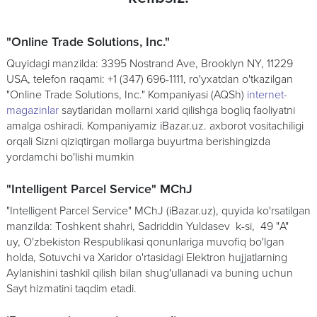
"Online Trade Solutions, Inc."
Quyidagi manzilda: 3395 Nostrand Ave, Brooklyn NY, 11229
USA, telefon raqami: +1 (347) 696-1111, ro'yxatdan o'tkazilgan
"Online Trade Solutions, Inc." Kompaniyasi (AQSh)
internet-
magazinlar
saytlaridan mollarni xarid qilishga bogliq faoliyatni
amalga oshiradi. Kompaniyamiz iBazar.uz. axborot vositachiligi
orqali Sizni qiziqtirgan mollarga buyurtma berishingizda
yordamchi bo'lishi mumkin
"Intelligent Parcel Service" MChJ
"Intelligent Parcel Service" MChJ (iBazar.uz), quyida ko'rsatilgan
manzilda: Тoshkent shahri, Sadriddin Yuldasev k-si, 49 "А"
uy, O'zbekiston Respublikasi qonunlariga muvofiq bo'lgan
holda, Sotuvchi va Xaridor o'rtasidagi Elektron hujjatlarning
Aylanishini tashkil qilish bilan shug'ullanadi va buning uchun
Sayt hizmatini taqdim etadi.