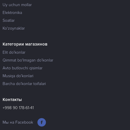
Uy uchun mollar
Elektronika
Soatlar
Ko'zoynaklar
Категории магазинов
Elit do'konlar
Qimmat bo'lmagan do'konlar
Avto butlovchi qisimlar
Musiqa do'konlari
Barcha do'konlar toifalari
Контакты
+998 90 178-61-41
Мы на Facebook