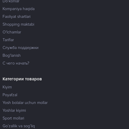
Do'konlar
Kompaniya haqida
Faoliyat shartlari
Shopping maktabi
O'lchamlar
Tariflar
Служба поддержки
Bog'lanish
С чего начать?
Категории товаров
Kiyim
Poyafzal
Yosh bolalar uchun mollar
Yoshlar kiyimi
Sport mollari
Go’zallik va sog’liq