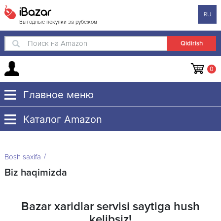
iBazar
RU
Выгодные покупки за рубежом
Поиск на Amazon
0
Главное меню
Каталог Amazon
Bosh saxifa
Biz haqimizda
Bazar xaridlar servisi saytiga hush
kelibsiz!