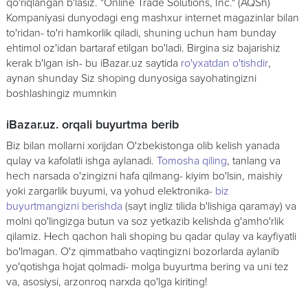
qo'riqlangan b'lasiz. "Online Trade Solutions, Inc." (AQSh)
Kompaniyasi dunyodagi eng mashxur internet magazinlar bilan
to'ridan- to'ri hamkorlik qiladi, shuning uchun ham bunday
ehtimol oz'idan bartaraf etilgan bo'ladi. Birgina siz bajarishiz
kerak b'lgan ish- bu iBazar.uz saytida
ro'yxatdan o'tishdir
,
aynan shunday Siz shoping dunyosiga sayohatingizni
boshlashingiz mumnkin
iBazar.uz. orqali buyurtma berib
Biz bilan mollarni xorijdan O'zbekistonga olib kelish yanada
qulay va kafolatli ishga aylanadi.
Tomosha qiling
, tanlang va
hech narsada o'zingizni hafa qilmang- kiyim bo'lsin, maishiy
yoki zargarlik buyumi, va yohud elektronika-
biz
buyurtmangizni berishda
(sayt ingliz tilida b'lishiga qaramay) va
molni qo'lingizga butun va soz yetkazib kelishda g'amho'rlik
qilamiz. Hech qachon hali shoping bu qadar qulay va kayfiyatli
bo'lmagan. O'z qimmatbaho vaqtingizni bozorlarda aylanib
yo'qotishga hojat qolmadi- molga buyurtma bering va uni tez
va, asosiysi, arzonroq narxda qo'lga kiriting!