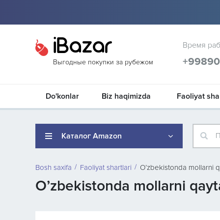
iBazar
Время раб
+9989
Выгодные покупки за рубежом
Do'konlar
Biz haqimizda
Faoliyat shar
Каталог Amazon
П
Bosh saxifa
Faoliyat shartlari
O’zbekistonda mollarni qa
O’zbekistonda mollarni qayta