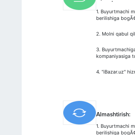
:
1. Buyurtmachi m
berilishiga bogÃ
2. Molni qabul qil
3. Buyurtmachiga p
kompaniyasiga toÃ
4. "iBazar.uz" hi
Almashtirish
:
1. Buyurtmachi m
berilishiga bogÃ