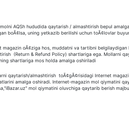
rda molni AQSh hududida qaytarish / almashtirish bepul amalg
agan boÃ¢lsa, uning yetkazib berilishi uchun toÃ¢lovlar b
et magazin oÃ¢ziga hos, muddatni va tartibni belgilaydigan
irish (Return & Refund Policy) shartlariga ega. Mollarni qay
ning shartlariga mos holda amalga oshiriladi
rni qaytarish/almashtirish toÃ¢gÃ¢risidagi Internet mag
rakatlarini amalga oshiradi. Internet-magazin mol qiymatini q
lsa,"iBazar.uz" mol qiymatini oluvchiga qaytarib berish majbu