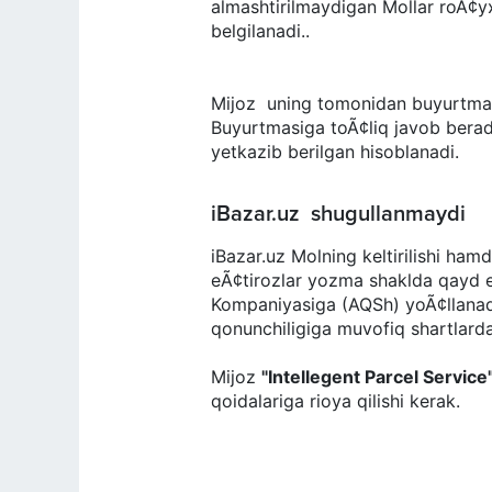
almashtirilmaydigan Mollar roÃ¢
belgilanadi..
Mijoz uning tomonidan buyurtma ber
Buyurtmasiga toÃ¢liq javob ber
yetkazib berilgan hisoblanadi.
iBazar.uz shugullanmaydi
iBazar.uz Molning keltirilishi hamd
eÃ¢tirozlar yozma shaklda qayd e
Kompaniyasiga (AQSh) yoÃ¢llanad
qonunchiligiga muvofiq shartlarda
Mijoz
"
Intellegent Parcel Service
qoidalariga rioya qilishi kerak.