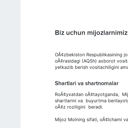
Biz uchun mijozlarnimi
OÃ¢zbekiston Respublikasining 
oÃ¢rasidagi (AQSh) axborot vo
yetkazib berish vositachiligini am
Shartlari va shartnomalar
RoÃ¢yxatdan oÃ¢tayotganda, M
shartlarini va buyurtma berilayotga
oÃ¢z roziligini beradi.
Mijoz Molning sifati, oÃ¢lchami