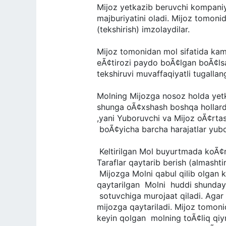
Mijoz yetkazib beruvchi kompaniyani
majburiyatini oladi. Mijoz tomonida
(tekshirish) imzolaydilar.
Mijoz tomonidan mol sifatida kamchi
eÃ¢tirozi paydo boÃ¢lgan bo
tekshiruvi muvaffaqiyatli tugallan
Molning Mijozga nosoz holda yetkazi
shunga oÃ¢xshash boshqa hollarda
,yani Yuboruvchi va Mijoz oÃ¢r
boÃ¢yicha barcha harajatlar yu
Keltirilgan Mol buyurtmada koÃ¢r
Taraflar qaytarib berish (almashtir
Mijozga Molni qabul qilib olgan 
qaytarilgan Molni huddi shunday, l
sotuvchiga murojaat qiladi. Agar b
mijozga qaytariladi. Mijoz tomonid
keyin qolgan molning toÃ¢liq qi