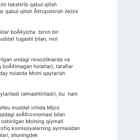
ni tekshirib qabul qilish
abul qilish Ã¢topshirish Aktini
klar boÃ¢yicha biron bir
 muddat tugashi bilan, mol
yilgan undagi nosozliklarda va
boÃ¢lmagan holatlar), taraflar
unday holatda Molni qaytarish
qaytariladi (almashtiriladi), bu ham
ushbu muddat ichida Mijoz
idagi soÃ¢rovnomasi bilan
a oshirilgan Molning qiymati
mivofiq komissiyalarning ayrmasidan
alari, shuningdek