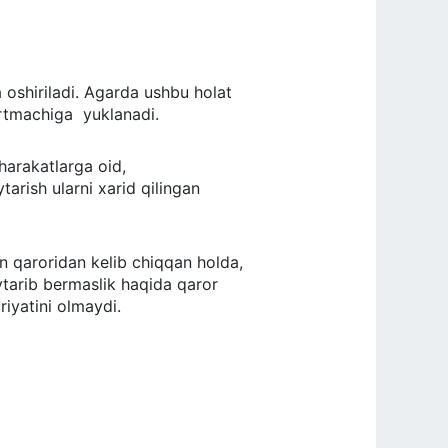
a oshiriladi. Agarda ushbu holat
uyurtmachiga yuklanadi.
 harakatlarga oid,
tarish ularni xarid qilingan
azin qaroridan kelib chiqqan holda,
aytarib bermaslik haqida qaror
riyatini olmaydi.