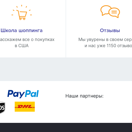
Школа шоппинга
Отзывы
асскажем все о покупках
Мы увурены в своем сер
в США
и нас уже 1150 отзыво
Наши партнеры: