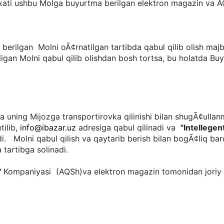
yxati ushbu Molga buyurtma berilgan elektron magazin va
ilgan Molni oÃ¢rnatilgan tartibda qabul qilib olish majb
adigan Molni qabul qilib olishdan bosh tortsa, bu holatda Bu
a uning Mijozga transportirovka qilinishi bilan shugÃ¢ulla
tilib,
info@ibazar.uz
adresiga qabul qilinadi va
"
Intellegen
i. Molni qabul qilish va qaytarib berish bilan bogÃ¢liq b
 tartibga solinadi.
"
Kompaniyasi (AQSh)va elektron magazin tomonidan joriy et