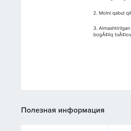
2. Molni qabul qil
3. Almashtirilgan
bogÃ¢liq toÃ¢
Полезная информация