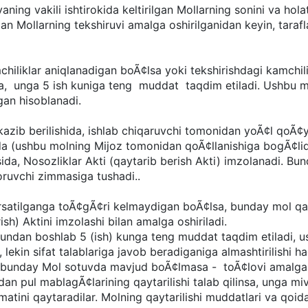
ng vakili ishtirokida keltirilgan Mollarning sonini va holati
n Mollarning tekshiruvi amalga oshirilganidan keyin, taraflar q
liklar aniqlanadigan boÃ¢lsa yoki tekshirishdagi kamchili
Ã¢lsa, unga 5 ish kuniga teng muddat taqdim etiladi. Ushbu
gan hisoblanadi.
b berilishida, ishlab chiqaruvchi tomonidan yoÃ¢l qoÃ¢
 (ushbu molning Mijoz tomonidan qoÃ¢llanishiga bogÃ¢liq 
tasida, Nosozliklar Akti (qaytarib berish Akti) imzolanadi. B
boruvchi zimmasiga tushadi..
satilganga toÃ¢gÃ¢ri kelmaydigan boÃ¢lsa, bunday mol 
ish) Aktini imzolashi bilan amalga oshiriladi.
kundan boshlab 5 (ish) kunga teng muddat taqdim etiladi, 
ekin sifat talablariga javob beradiganiga almashtirilishi haq
unday Mol sotuvda mavjud boÃ¢lmasa - toÃ¢lovi amalg
an pul mablagÃ¢larining qaytarilishi talab qilinsa, unga 
ymatini qaytaradilar. Molning qaytarilishi muddatlari va qoid