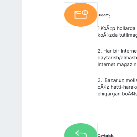
Diqqat
:
1.KoÃ¢p holla
koÃ¢zda tutilm
2. Har bir Intern
qaytarish/almasht
Internet magazin
3. iBazar.uz molla
oÃ¢z hatti-ha
chiqargan boÃ¢
Qaytarish