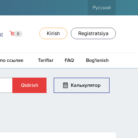
Русский
Kirish
Registratsiya
at
0
 по ссылке
Tariflar
FAQ
Bog'lanish
Калькулятор