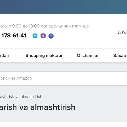
оты с 9:00 до 18:00 понедельник - пятница
sav
0
178-61-41
tlari
Shopping maktabi
O’lchamlar
Заказ
оиск на Amazon
ytarish va almashtirish
rish va almashtirish