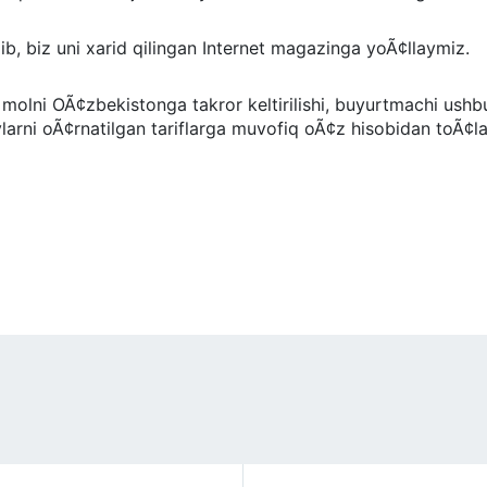
ib, biz uni xarid qilingan Internet magazinga yoÃ¢llaymiz.
 molni OÃ¢zbekistonga takror keltirilishi, buyurtmachi ush
lovlarni oÃ¢rnatilgan tariflarga muvofiq oÃ¢z hisobidan toÃ