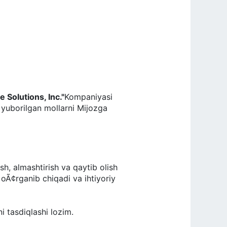
e Solutions, Inc."
Kompaniyasi
n yuborilgan mollarni Mijozga
rish, almashtirish va qaytib olish
¢rganib chiqadi va ihtiyoriy
ni tasdiqlashi lozim.