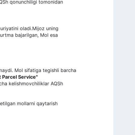
 AQSh qonunchiligi tomonidan
uriyatini oladi.Mijoz uning
yurtma bajarilgan, Mol esa
nmaydi. Mol sifatiga tegishli barcha
t Parcel Service"
archa kelishmovchiliklar AQSh
ilgan mollarni qaytarish