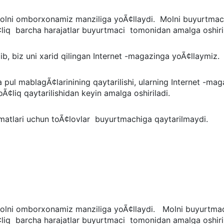
olni omborxonamiz manziliga yoÃ¢llaydi. Molni buyurt
¢liq barcha harajatlar buyurtmaci tomonidan amalga oshiri
ib, biz uni xarid qilingan Internet -magazinga yoÃ¢llaymiz.
ul mablagÃ¢larinining qaytarilishi, ularning Internet -magazi
¢liq qaytarilishidan keyin amalga oshiriladi.
zmatlari uchun toÃ¢lovlar buyurtmachiga qaytarilmaydi.
olni omborxonamiz manziliga yoÃ¢llaydi. Molni buyurt
¢liq barcha harajatlar buyurtmaci tomonidan amalga oshiri