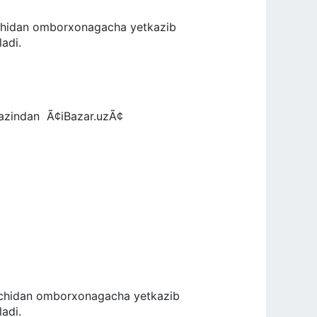
machidan omborxonagacha yetkazib
ladi.
ndan Ã¢iBazar.uzÃ¢
machidan omborxonagacha yetkazib
ladi.