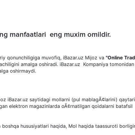
zng manfaatlari eng muxim omildir.
joriy qonunchiligiga muvofiq, iBazar.uz Mijoz va
"Online Trad
sitachiligini amalga oshiradi. iBazar.uz Kompaniya tomonida
alga oshirmaydi.
ijoz iBazar.uz saytidagi mollarni (pul mablagÃ¢larini) qayta
n elektron magazinlarda oÃ¢rnatilgan qoidalarni batafsil oÃ
 va boshqa hususiyatlari haqida, Mol haqida taassuroti borligi