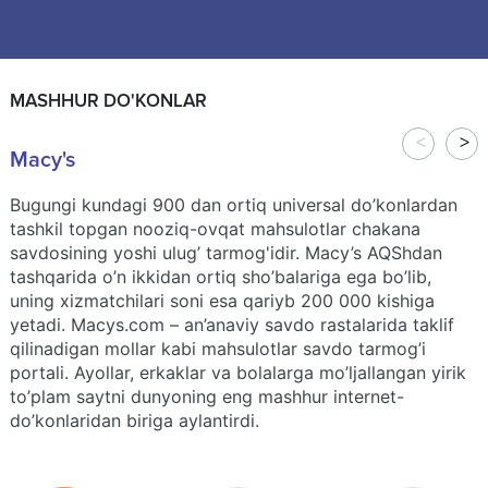
MASHHUR DO'KONLAR
Macy's
Bugungi kundagi 900 dan ortiq universal do’konlardan
tashkil topgan nooziq-ovqat mahsulotlar chakana
savdosining yoshi ulug’ tarmog'idir. Macy’s AQShdan
tashqarida o’n ikkidan ortiq sho’balariga ega bo’lib,
uning xizmatchilari soni esa qariyb 200 000 kishiga
yetadi. Macys.com – an’anaviy savdo rastalarida taklif
qilinadigan mollar kabi mahsulotlar savdo tarmog’i
portali. Ayollar, erkaklar va bolalarga mo’ljallangan yirik
to’plam saytni dunyoning eng mashhur internet-
do’konlaridan biriga aylantirdi.