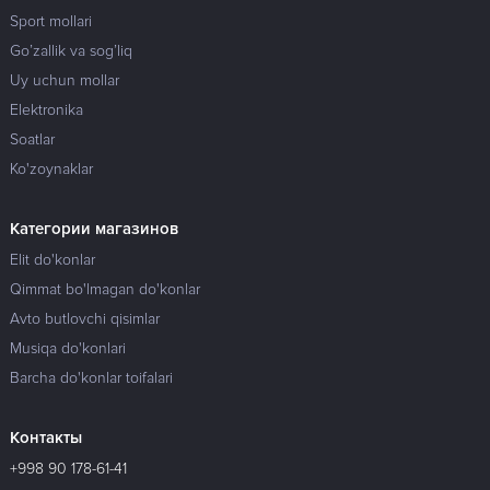
Sport mollari
Go’zallik va sog’liq
Uy uchun mollar
Elektronika
Soatlar
Ko'zoynaklar
Категории магазинов
Elit do'konlar
Qimmat bo'lmagan do'konlar
Avto butlovchi qisimlar
Musiqa do'konlari
Barcha do'konlar toifalari
Контакты
+998 90 178-61-41