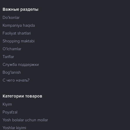
Важные разделы
Do'konlar
Kompaniya haqida
Faoliyat shartlari
Shopping maktabi
O'lchamlar
Tariflar
Служба поддержки
Bog'lanish
С чего начать?
Категории товаров
Kiyim
Poyafzal
Yosh bolalar uchun mollar
Yoshlar kiyimi