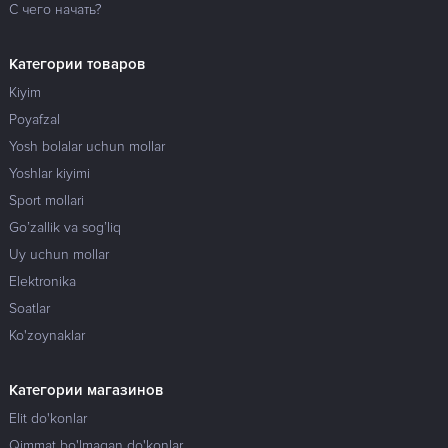
С чего начать?
Категории товаров
Kiyim
Poyafzal
Yosh bolalar uchun mollar
Yoshlar kiyimi
Sport mollari
Go’zallik va sog’liq
Uy uchun mollar
Elektronika
Soatlar
Ko'zoynaklar
Категории магазинов
Elit do'konlar
Qimmat bo'lmagan do'konlar