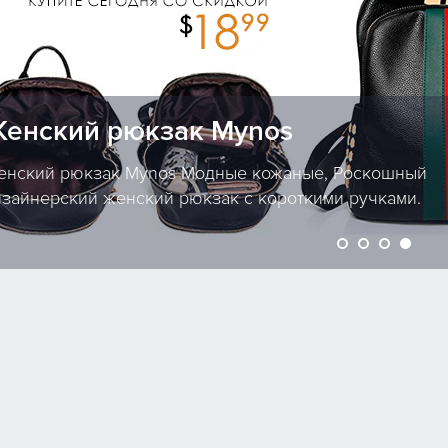
втомобильный адаптер от Vichann
втомобильный адаптер от Vichannel Адаптер USB
втомобильное зарядное устройство Вход AUX 1,44-дю
исплей.