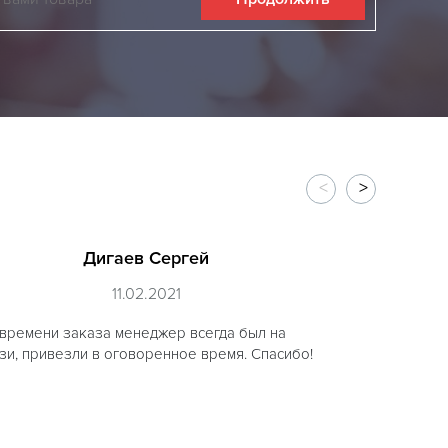
Дигаев Сергей
11.02.2021
времени заказа менеджер всегда был на
Hola, acab
зи, привезли в оговоренное время. Спасибо!
me gustarí
https://lon
style ya q
opción de 