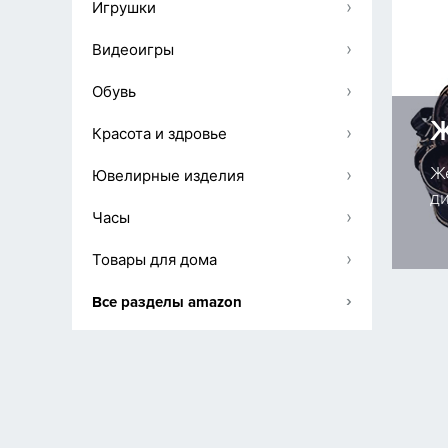
›
Игрушки
›
Видеоигры
›
Обувь
А
›
Красота и здровье
А
ый
А
›
Ювелирные изделия
.
д
›
Часы
›
Товары для дома
›
Все разделы amazon