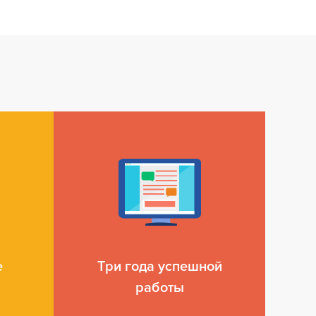
е
Три года успешной
работы