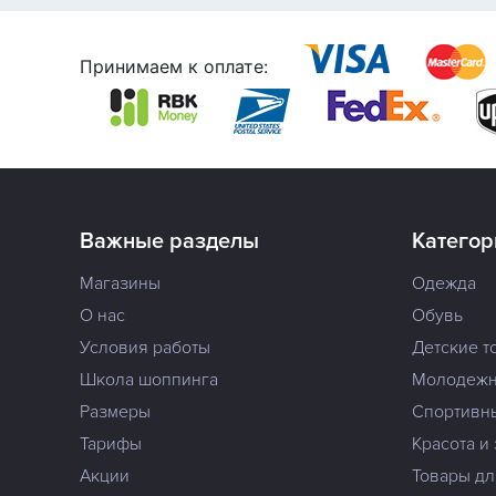
Принимаем к оплате:
Важные разделы
Категор
Магазины
Одежда
О нас
Обувь
Условия работы
Детские т
Школа шоппинга
Молодежн
Размеры
Спортивн
Тарифы
Красота и
Акции
Товары дл