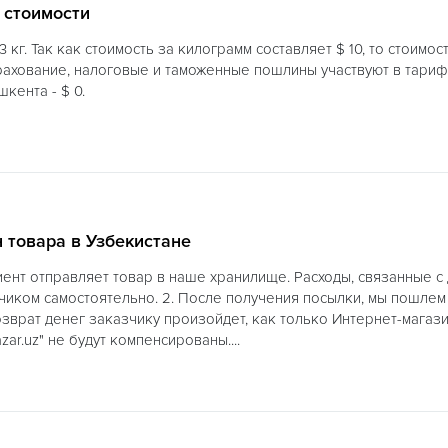
 стоимости
 кг. Так как стоимость за килограмм составляет $ 10, то стоимос
рахование, налоговые и таможенные пошлины участвуют в тарифа
кента - $ 0.
 товара в Узбекистане
иент отправляет товар в наше хранилище. Расходы, связанные с
иком самостоятельно. 2. После получения посылки, мы пошлем 
озврат денег заказчику произойдет, как только Интернет-магазин 
zar.uz" не будут компенсированы....