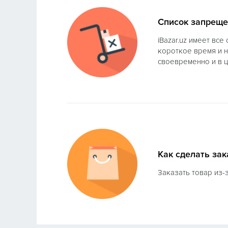
Список запреще
iBazar.uz имеет вс
короткое время и н
своевременно и в ц
Как сделать за
Заказать товар из-